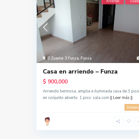
Arriendo
Usad
0 Zuame 3 Funza
,
Funza
Casa en arriendo – Funza
$ 900,000
Arriendo hermosa, amplia e iluminada casa de 3 pis
en conjunto abierto. 1 piso: sala com
|| Leer más ||
Detall