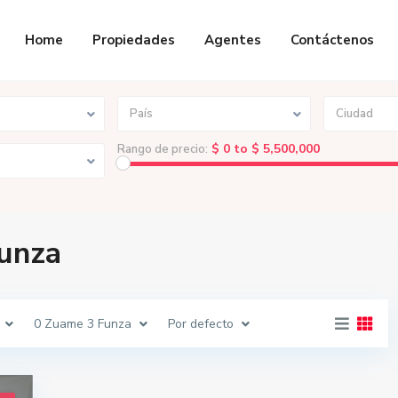
Home
Propiedades
Agentes
Contáctenos
País
Ciudad
$ 0 to $ 5,500,000
Rango de precio:
Funza
0 Zuame 3 Funza
Por defecto