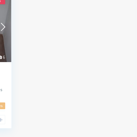
o
6
os
es