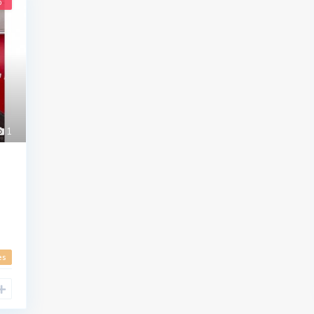
o
1
es