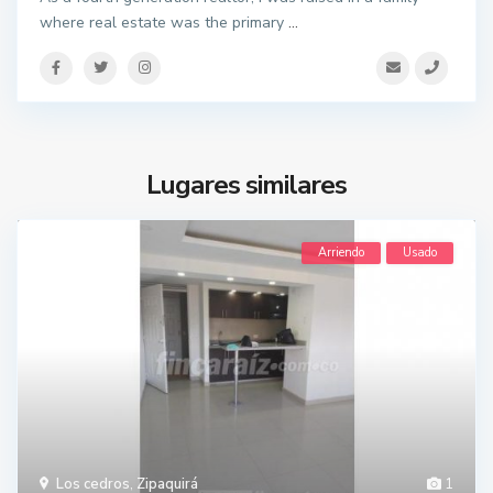
where real estate was the primary
...
Lugares similares
Arriendo
Usado
Los cedros
,
Zipaquirá
1