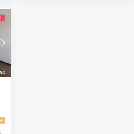
o
6
es