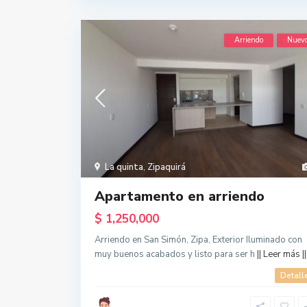
Arriendo
Nuev
La quinta
,
Zipaquirá
Apartamento en arriendo
$ 1,250,000
Arriendo en San Simón, Zipa, Exterior Iluminado con
muy buenos acabados y listo para ser h
|| Leer más ||
Detall