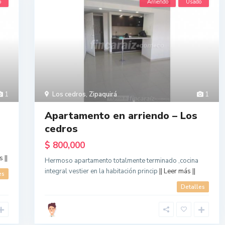
o
Arriendo
Usado
1
Los cedros
,
Zipaquirá
1
Apartamento en arriendo – Los
cedros
$ 800,000
 ||
Hermoso apartamento totalmente terminado ,cocina
integral vestier en la habitación princip
|| Leer más ||
es
Detalles