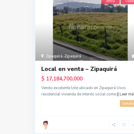
Venta
Usad
Zipaquirá
,
Zipaquirá
Local en venta – Zipaquirá
$ 17,184,700,000
Vendo excelente lote ubicado en Zipaquirá Usos
residencial vivienda de interés social come
|| Leer más
Detall